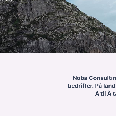
Noba Consulting
bedrifter. På land
A til Å