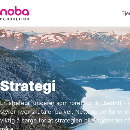
Tje
Strategi
En strategi fungerer som roret for din bedrift –
styrer hvor skuta er på vei. Nettopp derfor er d
viktig å sørge for at strategien blir utarbeidet på
måte.