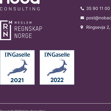
35 90 11 00
post@nobaco
Ringsevja 2