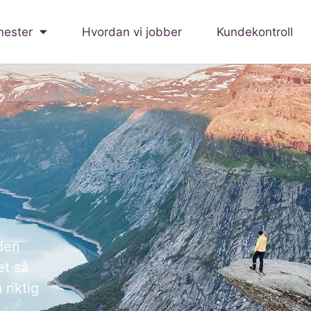
nester
Hvordan vi jobber
Kundekontroll
 den
et så
 riktig