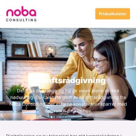
Priskalkulator
Bedriftsrådgivning
Det å gå den lange og harde veien alene er ikke
nødvendig. Du kan nyte godt av bedriftsrådgivning fra
Noba Consulting, der erfarne konsulenter sparrer med
deg rundt dine behov.