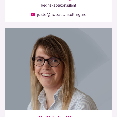
Regnskapskonsulent
juste@nobaconsulting.no