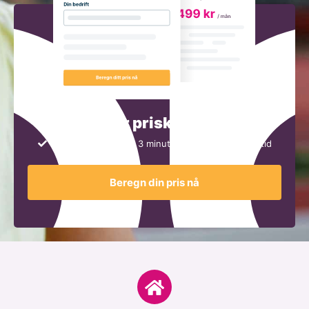
Test vår priskalkulator
Få et prisforslag på 3 minutter
Ingen bindingstid
Beregn din pris nå