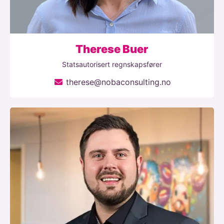
Therese Buer
Statsautorisert regnskapsfører
therese@nobaconsulting.no