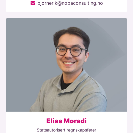
bjornerik@nobaconsulting.no
Elias Moradi
Statsautorisert regnskapsfører