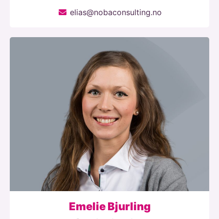
elias@nobaconsulting.no
Emelie Bjurling