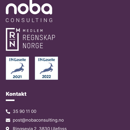
Kontakt
35 90 11 00
post@nobaconsulting.no
Ringsevja 2, 3830 Ulefoss