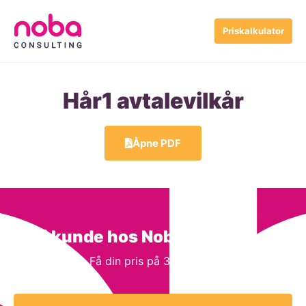
Priskalkulator
Hår1 avtalevilkår
Åpne PDF
Bli kunde hos Noba Consulting
Få din pris på 3 minutter